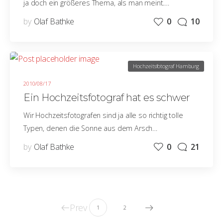
ja doch ein größeres Thema, als man meint.…
by
Olaf Bathke
0
10
Hochzeitsfotograf Hamburg
2010/08/17
Ein Hochzeitsfotograf hat es schwer
Wir Hochzeitsfotografen sind ja alle so richtig tolle
Typen, denen die Sonne aus dem Arsch…
by
Olaf Bathke
0
21
Prev
1
2