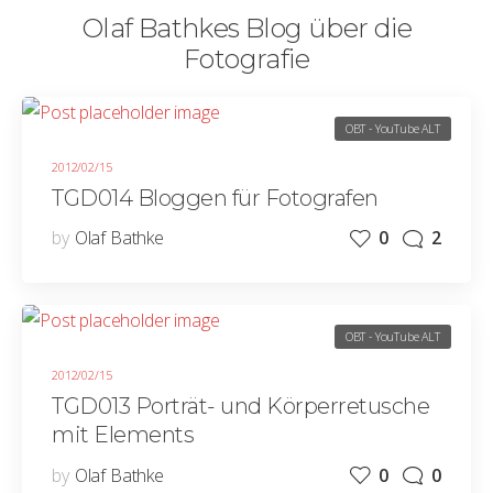
Olaf Bathkes Blog über die
Fotografie
OBT - YouTube ALT
2012/02/15
TGD014 Bloggen für Fotografen
by
Olaf Bathke
0
2
OBT - YouTube ALT
2012/02/15
TGD013 Porträt- und Körperretusche
mit Elements
by
Olaf Bathke
0
0