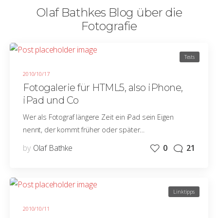
Olaf Bathkes Blog über die
Fotografie
Tests
2010/10/17
Fotogalerie für HTML5, also iPhone,
iPad und Co
Wer als Fotograf längere Zeit ein iPad sein Eigen
nennt, der kommt früher oder später…
by
Olaf Bathke
0
21
Linktipps
2010/10/11