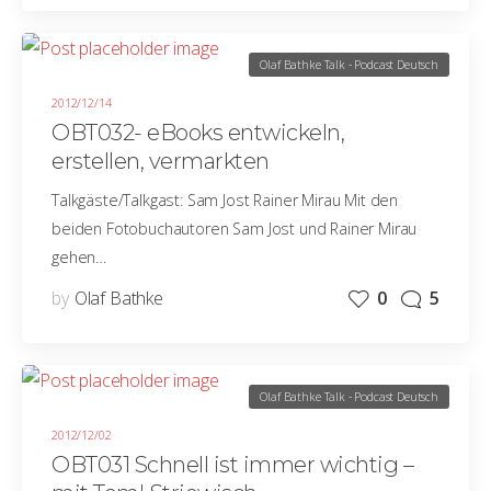
Olaf Bathke Talk - Podcast Deutsch
2012/12/14
OBT032- eBooks entwickeln,
erstellen, vermarkten
Talkgäste/Talkgast: Sam Jost Rainer Mirau Mit den
beiden Fotobuchautoren Sam Jost und Rainer Mirau
gehen…
by
Olaf Bathke
0
5
Olaf Bathke Talk - Podcast Deutsch
2012/12/02
OBT031 Schnell ist immer wichtig –