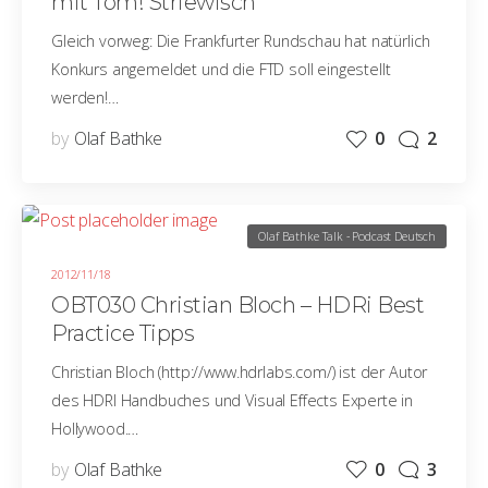
mit Tom! Striewisch
Gleich vorweg: Die Frankfurter Rundschau hat natürlich
Konkurs angemeldet und die FTD soll eingestellt
werden!…
by
Olaf Bathke
0
2
Olaf Bathke Talk - Podcast Deutsch
2012/11/18
OBT030 Christian Bloch – HDRi Best
Practice Tipps
Christian Bloch (http://www.hdrlabs.com/) ist der Autor
des HDRI Handbuches und Visual Effects Experte in
Hollywood.…
by
Olaf Bathke
0
3