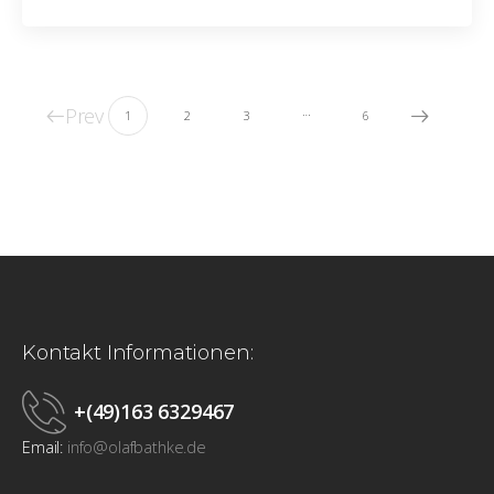
Prev
…
1
2
3
6
Kontakt Informationen:
+(49)163 6329467
Email:
info@olafbathke.de