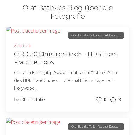
Olaf Bathkes Blog über die
Fotografie
Olaf Bathke Talk - Podcast Deutsch
2012/11/18
OBT030 Christian Bloch – HDRi Best
Practice Tipps
Christian Bloch (http://www.hdrlabs.com/) ist der Autor
des HDRI Handbuches und Visual Effects Experte in
Hollywood.…
by
Olaf Bathke
0
3
Olaf Bathke Talk - Podcast Deutsch