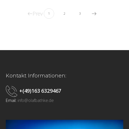
Prev
1
2
3
Kontakt Informationen:
+(49)163 6329467
Email:
info@olafbathke.de