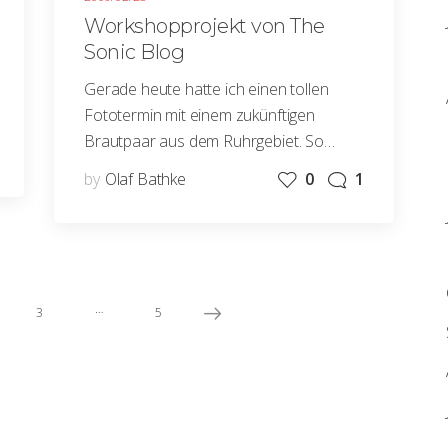
Workshopprojekt von The
Sonic Blog
Gerade heute hatte ich einen tollen
Fototermin mit einem zukünftigen
Brautpaar aus dem Ruhrgebiet. So…
by
Olaf Bathke
0
1
…
3
5