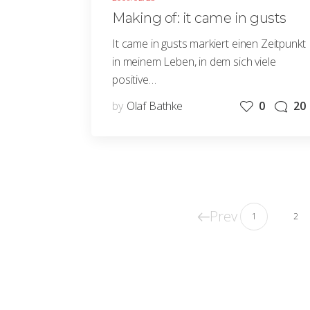
Making of: it came in gusts
It came in gusts markiert einen Zeitpunkt
in meinem Leben, in dem sich viele
positive…
by
Olaf Bathke
0
20
Prev
1
2