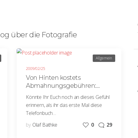
og über die Fotografie
Allgemein
2009/02/25
Von Hinten kostets
Abmahnungsgebühren:
Komfortable Rückwärtssuche
Könnte Ihr Euch noch an dieses Gefühl
für Fotos
erinnern, als ihr das erste Mal diese
Telefonbuch…
by
Olaf Bathke
0
29