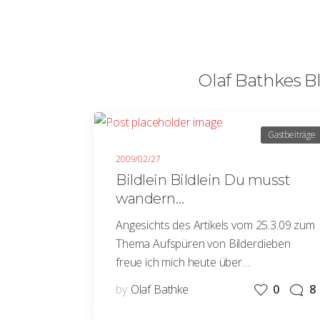
Olaf Bathkes Bl
Gastbeiträge
2009/02/27
Bildlein Bildlein Du musst
wandern…
Angesichts des Artikels vom 25.3.09 zum
Thema Aufspüren von Bilderdieben
freue ich mich heute über…
by
Olaf Bathke
0
8