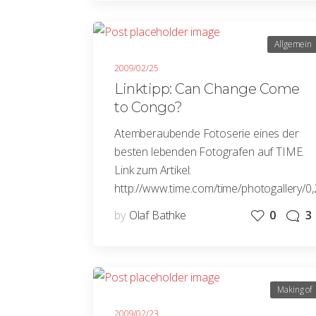
Allgemein
2009/02/25
Linktipp: Can Change Come
to Congo?
Atemberaubende Fotoserie eines der
besten lebenden Fotografen auf TIME.
Link zum Artikel:
http://www.time.com/time/photogallery/
by
Olaf Bathke
0
3
Making of
2009/02/23