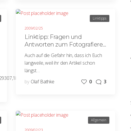
Linktipps
2009/02/25
Linktipp: Fragen und
Antworten zum Fotografieren
von Personen in der
Auch auf die Gefahr hin, dass ich Euch
Öffentlichkeit
langweile, weil ihr den Artikel schon
längst…
0,29307,1878837_1844467,00.html
by
Olaf Bathke
0
3
Allgemein
2009/02/23