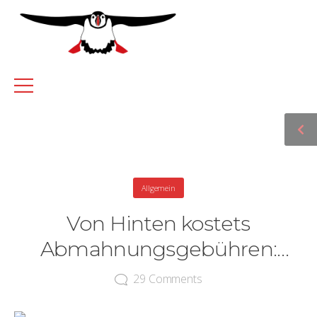
Allgemein
Von Hinten kostets
Abmahnungsgebühren:
Komfortable Rückwärtssuche
29
Comments
für Fotos