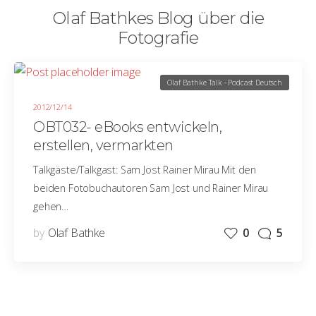
Olaf Bathkes Blog über die
Fotografie
Olaf Bathke Talk - Podcast Deutsch
2012/12/14
OBT032- eBooks entwickeln,
erstellen, vermarkten
Talkgäste/Talkgast: Sam Jost Rainer Mirau Mit den
beiden Fotobuchautoren Sam Jost und Rainer Mirau
gehen…
by
Olaf Bathke
0
5