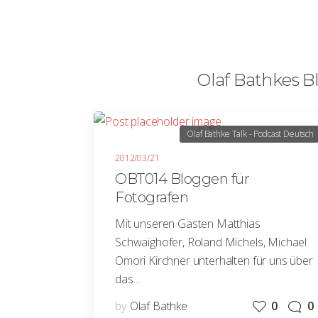
Olaf Bathkes Bl
Olaf Bathke Talk - Podcast Deutsch
2012/03/21
OBT014 Bloggen für
Fotografen
Mit unseren Gästen Matthias
Schwaighofer, Roland Michels, Michael
Omori Kirchner unterhalten für uns über
das…
by
Olaf Bathke
0
0