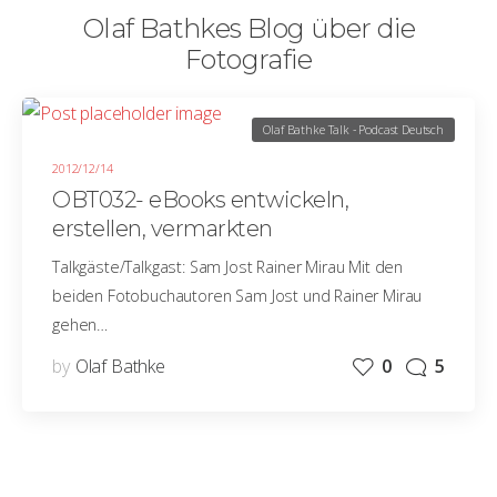
Olaf Bathkes Blog über die
Fotografie
Olaf Bathke Talk - Podcast Deutsch
2012/12/14
OBT032- eBooks entwickeln,
erstellen, vermarkten
Talkgäste/Talkgast: Sam Jost Rainer Mirau Mit den
beiden Fotobuchautoren Sam Jost und Rainer Mirau
gehen…
by
Olaf Bathke
0
5