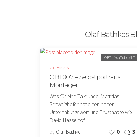
Olaf Bathkes Bl
OBT - YouTube ALT
2012/01/06
OBT007 – Selbstportraits
Montagen
Was für eine Talkrunde. Matthias
Schwaighofer hat einen hohen
Unterhaltungswert und Brusthaare wie
David Hasselhof.…
by
Olaf Bathke
0
3