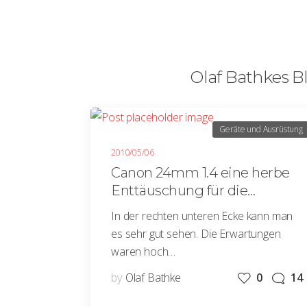
Olaf Bathkes Bl
Geräte und Ausrüstung
2010/05/06
Canon 24mm 1.4 eine herbe
Enttäuschung für die
Landschaftsfotografie
In der rechten unteren Ecke kann man
es sehr gut sehen. Die Erwartungen
waren hoch…
by
Olaf Bathke
0
14