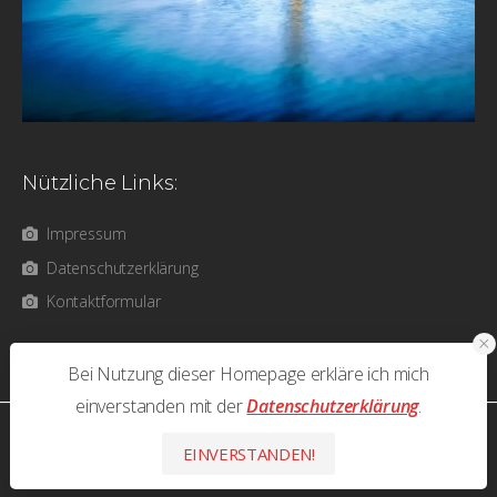
Nützliche Links:
Impressum
Datenschutzerklärung
Kontaktformular
Bei Nutzung dieser Homepage erkläre ich mich
einverstanden mit der
Datenschutzerklärung
.
photos & text © 2026 Olaf Bathke - All Rights Reserved
EINVERSTANDEN!