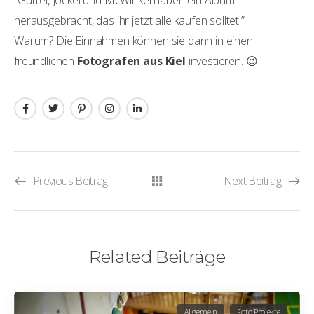
“Gürtel, Jockel und
McWinkel
haben ein Album
herausgebracht, das ihr jetzt alle kaufen solltet!”
Warum? Die Einnahmen können sie dann in einen
freundlichen
Fotografen aus Kiel
investieren. 😉
Previous Beitrag
Next Beitrag
Related Beiträge
Allgemein
Foto Projekte