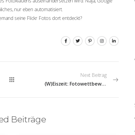
t des Fotoklauens auseinandersetzen wird. Naja, Google
liches, nur eben automatisiert.
emand seine Flickr Fotos dort entdeckt?
Next Beitrag
(W)Eiszeit: Fotowettbewerb mit tollen Preisen
ed Beiträge