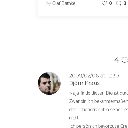
by
Olaf Bathke
0
3
4 
2009/02/06 at 12:30
Björn Kraus
Naja, finde diesen Dienst dur
Zwar bin ich bekanntermaßen 
das Urheberrecht in seiner je
nicht.
Ich persönlich bevorzuge Cr