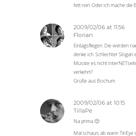
fett rein. Oder ich mache die Bi
2009/02/06 at 11:56
Florian
Eintagsfliegen. Die werden 
denke ich. Schlechter Slogan e
Müsste es nicht InterNETseit
verkehrt?
Grüße aus Bochum
2009/02/06 at 10:15
TillaPe
Na prima 🙁
Mal schaun, ab wann TinEye d