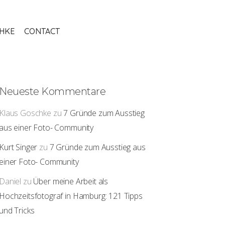
THKE
CONTACT
Neueste Kommentare
Klaus Goschke
zu
7 Gründe zum Ausstieg
aus einer Foto- Community
Kurt Singer
zu
7 Gründe zum Ausstieg aus
einer Foto- Community
Daniel
zu
Über meine Arbeit als
Hochzeitsfotograf in Hamburg: 121 Tipps
und Tricks