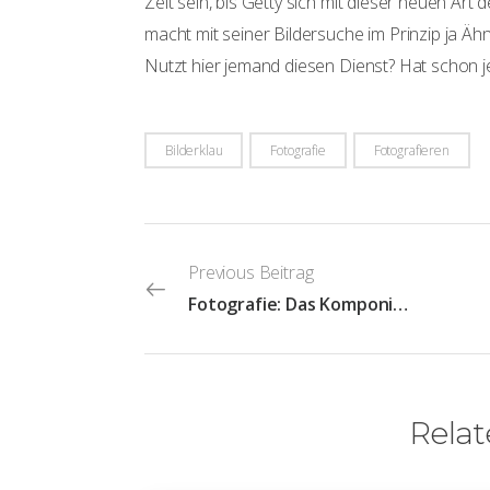
Zeit sein, bis Getty sich mit dieser neuen Ar
macht mit seiner Bildersuche im Prinzip ja Ähn
Nutzt hier jemand diesen Dienst? Hat schon j
Bilderklau
Fotografie
Fotografieren
Previous Beitrag
Fotografie: Das Komponieren von Stille
Relat