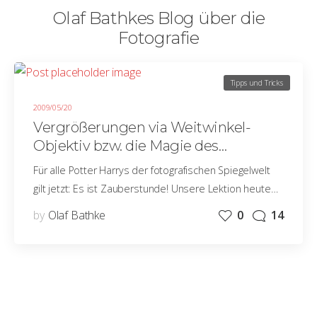
Olaf Bathkes Blog über die
Fotografie
Tipps und Tricks
2009/05/20
Vergrößerungen via Weitwinkel-
Objektiv bzw. die Magie des
Vordergrundes
Für alle Potter Harrys der fotografischen Spiegelwelt
gilt jetzt: Es ist Zauberstunde! Unsere Lektion heute…
by
Olaf Bathke
0
14