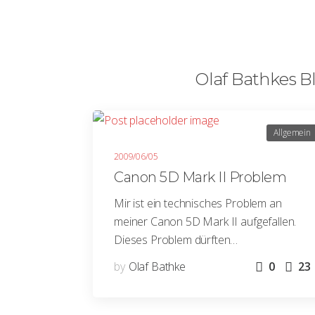
Olaf Bathkes Bl
Allgemein
2009/06/05
Canon 5D Mark II Problem
Mir ist ein technisches Problem an
meiner Canon 5D Mark II aufgefallen.
Dieses Problem dürften…
by
Olaf Bathke
0
23