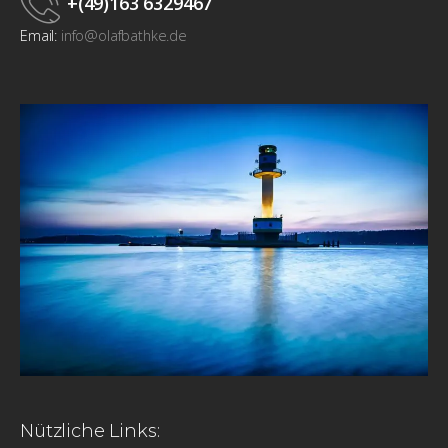
+(49)163 6329467
Email:
info@olafbathke.de
Nützliche Links: