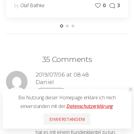
by
Olaf Bathke
0
3
35 Comments
2019/07/06 at 08:48
Daniel
Antworten
Bei Nutzung dieser Homepage erkläre ich mich
einverstanden mit der
Datenschutzerklärung
.
Ich danke Ihnen für den interessanten
Artikel. Als Hochzeitsfotograf muss man
EINVERSTANDEN!
wirklich enorm professionell arbeiten. Man
hat es mit einem Kundenklientel zu tun,