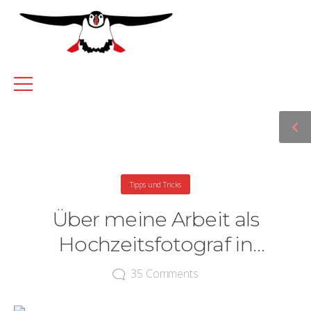
Tipps und Tricks
Über meine Arbeit als
Hochzeitsfotograf in
Hamburg: 121 Tipps und
35
Comments
Tricks