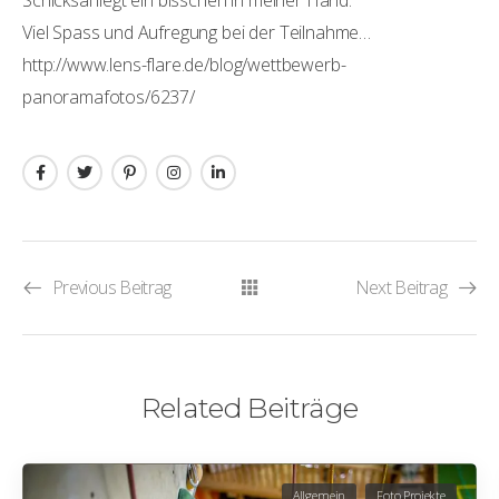
Schicksal liegt ein bisschen in meiner Hand.
Viel Spass und Aufregung bei der Teilnahme…
http://www.lens-flare.de/blog/wettbewerb-
panoramafotos/6237/
Previous Beitrag
Next Beitrag
Related Beiträge
Allgemein
Foto Projekte