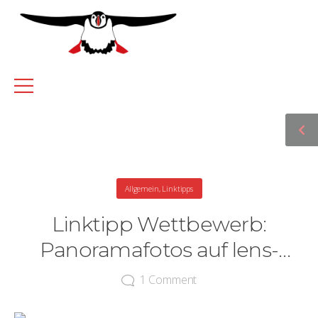
Allgemein
,
Linktipps
Linktipp Wettbewerb:
Panoramafotos auf lens-
flare.de
1
Comment