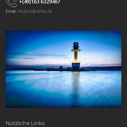
+(49)163 6329467
Email:
info@olafbathke.de
Nützliche Links: