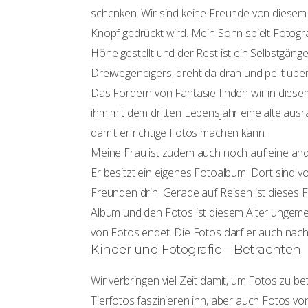
schenken. Wir sind keine Freunde von diesem P
Knopf gedrückt wird. Mein Sohn spielt Fotogra
Höhe gestellt und der Rest ist ein Selbstgänger
Dreiwegeneigers, dreht da dran und peilt übe
Das Fördern von Fantasie finden wir in diese
ihm mit dem dritten Lebensjahr eine alte aus
damit er richtige Fotos machen kann.
Meine Frau ist zudem auch noch auf eine ande
Er besitzt ein eigenes Fotoalbum. Dort sind v
Freunden drin. Gerade auf Reisen ist dieses
Album und den Fotos ist diesem Alter ungeme
von Fotos endet. Die Fotos darf er auch nac
Kinder und Fotografie – Betrachten
Wir verbringen viel Zeit damit, um Fotos zu b
Tierfotos faszinieren ihn, aber auch Fotos v