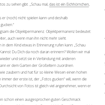
tos zu sehen gibt. „Schau mal,
das ist ein Eichhörnchen
,
s er (noch) nicht spielen kann und deshalb
 gucken.“
angsam die Objektpermanenz. Objektpermanenz bedeutet:
eiter, auch wenn man ihn nicht mehr sieht.
in dem Kind etwas in Erinnerung rufen kann: „Schau
 Kannst Du Dich da noch daran erinnern? Wollen wir mal
wieder und setzt sie in Verbindung mit anderen
kann er dem Garten der Großeltern zuordnen.
n wie zaubern und hat für so kleine Wesen einen hohen
mmer der erste ist, der „Fotos gucken“ will, wenn die
Durchsicht von Fotos ist gleich viel angenehmer, wenn er
Sohn schon einen ausgesprochen guten Geschmack