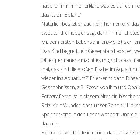
habe ich ihm immer erklärt, was es auf den Fo
das ist ein Elefant.“
Natürlich besitzt er auch ein Tiermemory, das
zweckentfremdet, er sagt dann immer: „Fotos
Mit dem ersten Lebensjahr entwickelt sich l
Das Kind begreift, ein Gegenstand existiert w
Objektpermanenz macht es möglich, dass man 
mal, das sind die großen Fische im Aquarium!
wieder ins Aquarium?“ Er erkennt dann Dinge 
Geschehnissen, z.B. Fotos von ihm und Opa 
Fotografieren ist in diesem Alter ein bissche
Reiz. Kein Wunder, dass unser Sohn zu Hause i
Speicherkarte in den Leser wandert. Und die 
dabei ist.
Beeindruckend finde ich auch, dass unser 