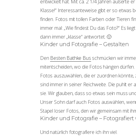
entwickelt hat. Mit ca. 2 1/4 Jahren äußerte e
Klasse!“ Interessanteweise gibt er so etwas b
finden. Fotos mit tollen Farben oder Tieren fi
immer mal: „Wie findest Du das Foto?“ Es liegt
dann immer „klasse“ antwortet. 🙂
Kinder und Fotografie – Gestalten
Den
Besten Bathke Bus
schmücken wir immer
mitentscheiden, wo die Fotos hängen dürfen.
Fotos auszuwählen, die er zuordnen könnte, 
sind immer in seiner Reichweite. Die puhlt er
sie. Wir glauben, dass so etwas sein muss und 
Unser Sohn darf auch Fotos auswählen, wenn
Stapel loser Fotos, den wir gemeinsam mit ih
Kinder und Fotografie – Fotografier
Und natürlich fotografiere ich ihn viel.