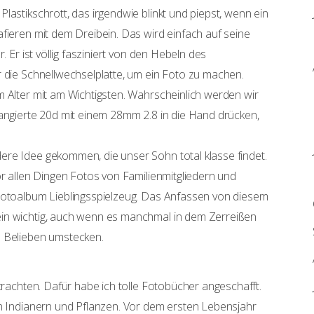
lastikschrott, das irgendwie blinkt und piepst, wenn ein
fieren mit dem Dreibein. Das wird einfach auf seine
. Er ist völlig fasziniert von den Hebeln des
r die Schnellwechselplatte, um ein Foto zu machen.
m Alter mit am Wichtigsten. Wahrscheinlich werden wir
rangierte 20d mit einem 28mm 2.8 in die Hand drücken,
re Idee gekommen, die unser Sohn total klasse findet.
or allen Dingen Fotos von Familienmitgliedern und
 Fotoalbum Lieblingsspielzeug. Das Anfassen von diesem
in wichtig, auch wenn es manchmal in dem Zerreißen
h Belieben umstecken.
etrachten. Dafür habe ich tolle Fotobücher angeschafft.
on Indianern und Pflanzen. Vor dem ersten Lebensjahr