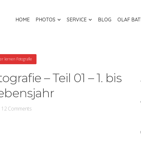
HOME
PHOTOS
SERVICE
BLOG
OLAF BA
er lernen Fotografie
rafie – Teil 01 – 1. bis
Lebensjahr
12
Comments