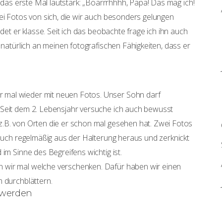
r das erste Mal lautstark: „Boarrrhhhh, Papa! Das mag ich!
ei Fotos von sich, die wir auch besonders gelungen
ndet er klasse. Seit ich das beobachte frage ich ihn auch
 natürlich an meinen fotografischen Fähigkeiten, dass er
 mal wieder mit neuen Fotos. Unser Sohn darf
 Seit dem 2. Lebensjahr versuche ich auch bewusst
z.B. von Orten die er schon mal gesehen hat. Zwei Fotos
 auch regelmäßig aus der Halterung heraus und zerknickt
im Sinne des Begreifens wichtig ist.
 wir mal welche verschenken. Dafür haben wir einen
m durchblättern.
t werden