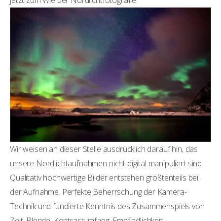
jetzt zum Wie der Nordlichtfotografie.
Wir weisen an dieser Stelle ausdrücklich darauf hin, das
unsere Nordlichtaufnahmen nicht digital manipuliert sind.
Qualitativ hochwertige Bilder entstehen größtenteils bei
der Aufnahme. Perfekte Beherrschung der Kamera-
Technik und fundierte Kenntnis des Zusammenspiels von
Zeit, Blende, Kontrastumfang, Empfindlichkeit,