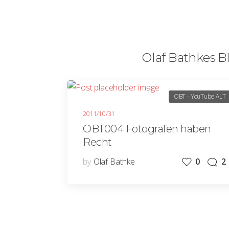
Olaf Bathkes Bl
OBT - YouTube ALT
2011/10/31
OBT004 Fotografen haben
Recht
by
Olaf Bathke
0
2