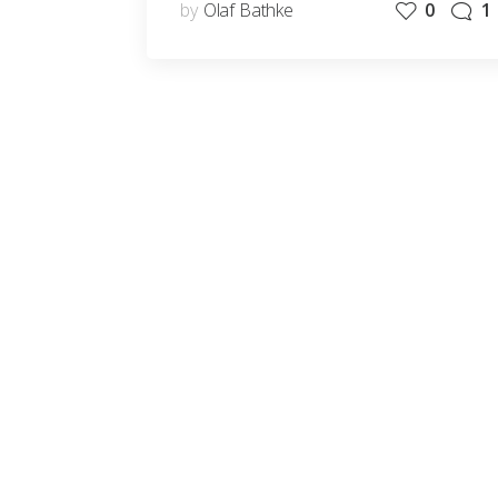
by
Olaf Bathke
0
1