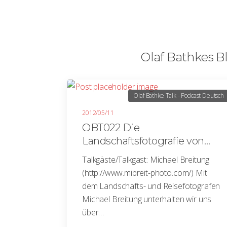
Olaf Bathkes Bl
Olaf Bathke Talk - Podcast Deutsch
2012/05/11
OBT022 Die
Landschaftsfotografie von
Michael Breitung – Planung
Talkgäste/Talkgast: Michael Breitung
und Bildbearbeitungstricks
(http://www.mibreit-photo.com/) Mit
dem Landschafts- und Reisefotografen
Michael Breitung unterhalten wir uns
über…