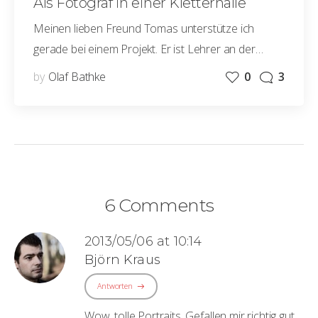
Als Fotograf in einer Kletterhalle
Meinen lieben Freund Tomas unterstütze ich
gerade bei einem Projekt. Er ist Lehrer an der…
by
Olaf Bathke
0
3
6 Comments
2013/05/06 at 10:14
Björn Kraus
Antworten
Wow, tolle Portraits. Gefallen mir richtig gut.