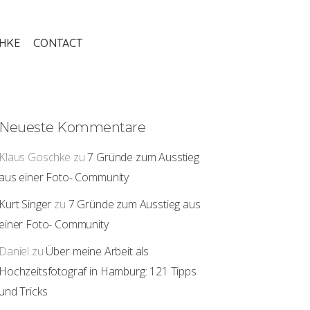
THKE
CONTACT
Neueste Kommentare
Klaus Goschke
zu
7 Gründe zum Ausstieg
aus einer Foto- Community
Kurt Singer
zu
7 Gründe zum Ausstieg aus
einer Foto- Community
Daniel
zu
Über meine Arbeit als
Hochzeitsfotograf in Hamburg: 121 Tipps
und Tricks