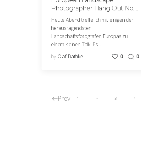
European Landscape
Photographer Hang Out No.
01
Heute Abend treffe ich mit einigen der
herausragendsten
Landschaftsfotografen Europas zu
einem kleinen Talk. Es…
by
Olaf Bathke
0
0
Prev
…
1
3
4