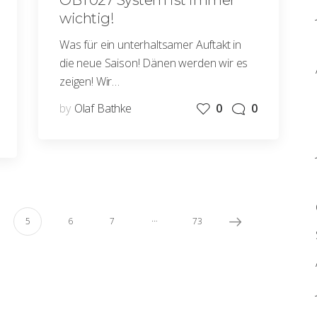
OBT027 System ist immer
wichtig!
Was für ein unterhaltsamer Auftakt in
die neue Saison! Dänen werden wir es
zeigen! Wir…
by
Olaf Bathke
0
0
…
5
6
7
73