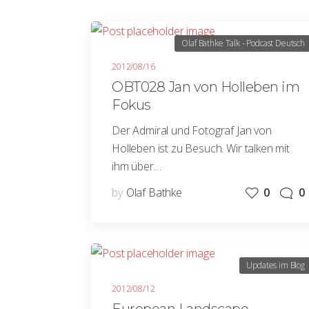
Olaf Bathke Talk - Podcast Deutsch
2012/08/16
OBT028 Jan von Holleben im
Fokus
Der Admiral und Fotograf Jan von
Holleben ist zu Besuch. Wir talken mit
ihm über…
by
Olaf Bathke
0
0
Updates im Blog
2012/08/12