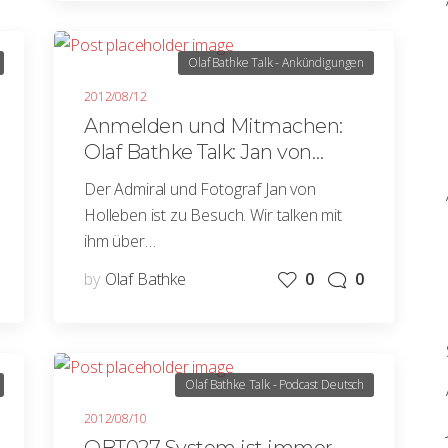
Olaf Bathke Talk - Ankündigungen
2012/08/12
Anmelden und Mitmachen:
Olaf Bathke Talk: Jan von
Holleben im Fokus
Der Admiral und Fotograf Jan von
Holleben ist zu Besuch. Wir talken mit
ihm über…
by
Olaf Bathke
0
0
Olaf Bathke Talk - Podcast Deutsch
2012/08/10