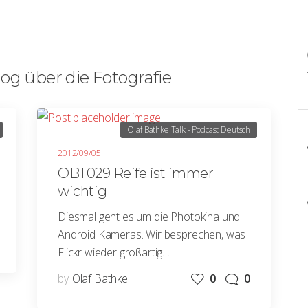
og über die Fotografie
Olaf Bathke Talk - Podcast Deutsch
2012/09/05
OBT029 Reife ist immer
wichtig
Diesmal geht es um die Photokina und
Android Kameras. Wir besprechen, was
Flickr wieder großartig…
by
Olaf Bathke
0
0