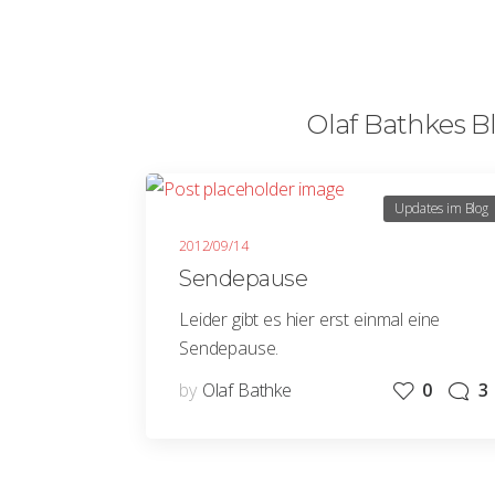
Olaf Bathkes Bl
Updates im Blog
2012/09/14
Sendepause
Leider gibt es hier erst einmal eine
Sendepause.
by
Olaf Bathke
0
3