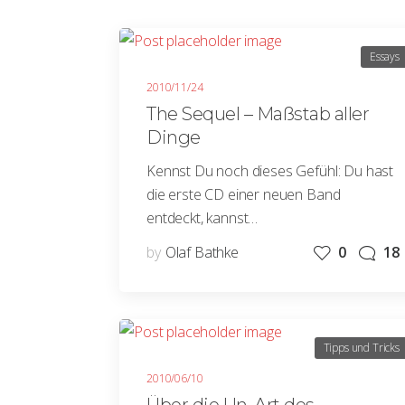
Essays
2010/11/24
The Sequel – Maßstab aller
Dinge
Kennst Du noch dieses Gefühl: Du hast
die erste CD einer neuen Band
entdeckt, kannst…
by
Olaf Bathke
0
18
Tipps und Tricks
2010/06/10