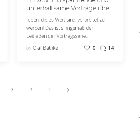
TED.com: 13 spannende und
unterhaltsame Vorträge über
Fotografie
Ideen, die es Wert sind, verbreitet zu
werden! Das ist sinngemäß der
Leitfaden der Vortragsserie…
by
Olaf Bathke
0
14
3
4
5