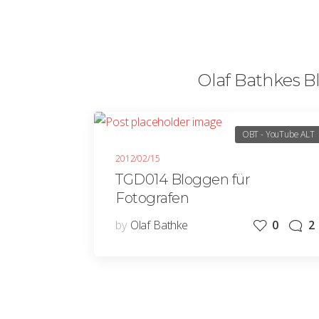
Olaf Bathkes Bl
OBT - YouTube ALT
2012/02/15
TGD014 Bloggen für
Fotografen
by
Olaf Bathke
0
2