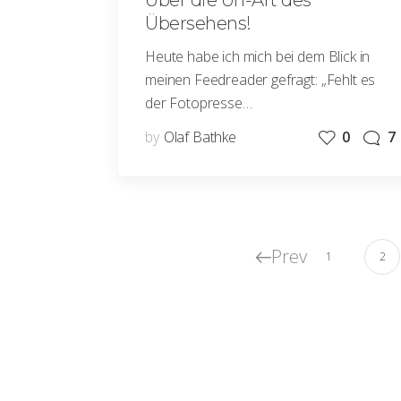
Über die Un-Art des
Übersehens!
Heute habe ich mich bei dem Blick in
meinen Feedreader gefragt: „Fehlt es
der Fotopresse…
by
Olaf Bathke
0
7
Prev
1
2