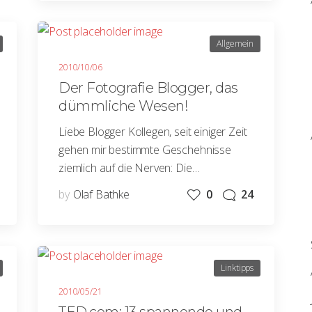
Allgemein
2010/10/06
Der Fotografie Blogger, das
dümmliche Wesen!
Liebe Blogger Kollegen, seit einiger Zeit
gehen mir bestimmte Geschehnisse
ziemlich auf die Nerven: Die…
by
Olaf Bathke
0
24
Linktipps
2010/05/21