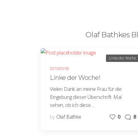
Olaf Bathkes Bl
Linke der Woche
2010/05/30
Linke der Woche!
Vielen Dank an meine Frau für die
Eingebung dieser Überschrift. Mal
sehen, ob ich diese…
by
Olaf Bathke
0
8