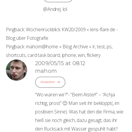
@Andrej: lol
Pingback:
Wochenrückblick KW20/2009 « lens-flare.de -
Blog über Fotografie
Pingback:
mahom@home » Blog Archive » lr, test, ps,
shortcuts, card task board, iphone, win, flickery
2009/05/15 at 08:12
mahom
Antworten
“Wo waren wir?”- “Beim Alster!” – “Achja
richtig, prost” 🙂 Man seit ihr bekloppt(, im
positiven Sinne). Was hat den die Firma, wie
hieß sie noch gleich, dazu gesagt, das ihr
den Rucksack mit Wasser gespühlt habt?