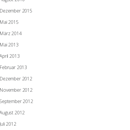
Dezember 2015
Mai 2015
März 2014
Mai 2013
April 2013
Film
2010/02/01
Februar 2013
Bester Bathke Bus
Dezember 2012
by
Olaf Bathke
0
13
November 2012
September 2012
August 2012
Juli 2012