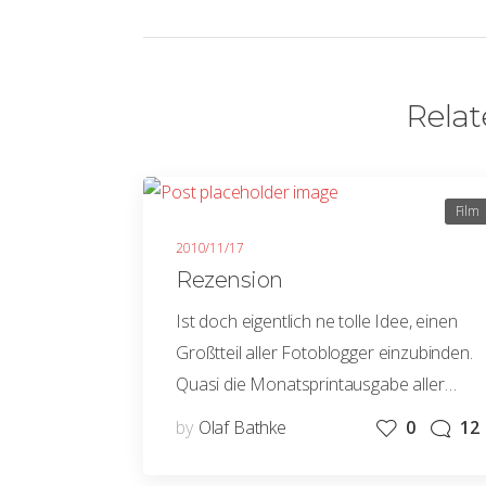
Relat
Film
2010/11/17
Rezension
Ist doch eigentlich ne tolle Idee, einen
Großtteil aller Fotoblogger einzubinden.
Quasi die Monatsprintausgabe aller…
by
Olaf Bathke
0
12