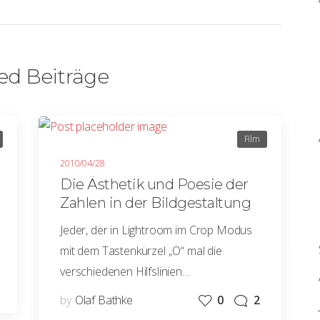
ed Beiträge
Film
2010/04/28
Die Ästhetik und Poesie der
Zahlen in der Bildgestaltung
Jeder, der in Lightroom im Crop Modus
mit dem Tastenkürzel „O“ mal die
verschiedenen Hilfslinien…
by
Olaf Bathke
0
2