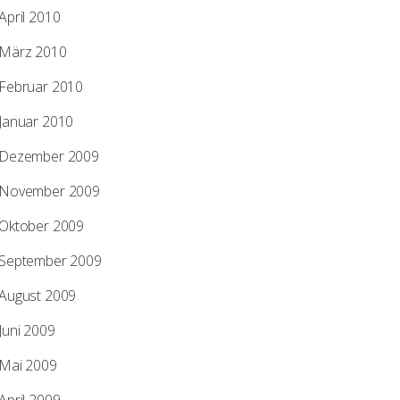
April 2010
Sympathie und Antipathie in
der Fotografie von Menschen
März 2010
Einladung zu einem Experiment. Die
– Teil 1
meisten Menschen, die sich von mir
Februar 2010
portraitieren lassen, finde ich…
Januar 2010
by
Olaf Bathke
0
17
Dezember 2009
November 2009
Oktober 2009
September 2009
August 2009
Juni 2009
Mai 2009