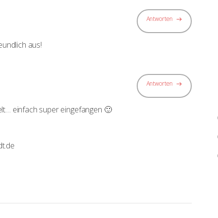
Antworten
eundlich aus!
Antworten
elt… einfach super eingefangen 🙂
dt.de