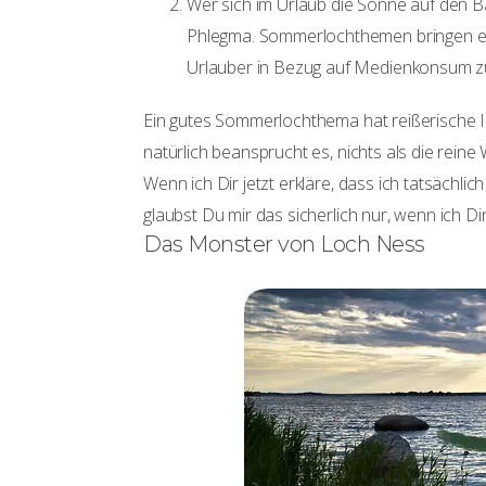
Wer sich im Urlaub die Sonne auf den B
Phlegma. Sommerlochthemen bringen ei
Urlauber in Bezug auf Medienkonsum zu 
Ein gutes Sommerlochthema hat reißerische Inh
natürlich beansprucht es, nichts als die reine 
Wenn ich Dir jetzt erkläre, dass ich tatsächl
glaubst Du mir das sicherlich nur, wenn ich Di
Das Monster von Loch Ness