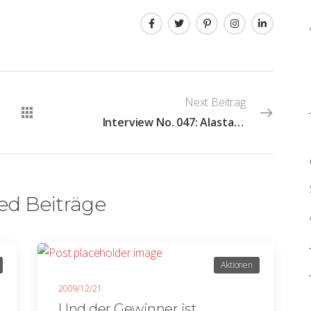
Next Beitrag
Interview No. 047: Alastair Humphreys
ed Beiträge
Aktionen
2009/12/21
Und der Gewinner ist….