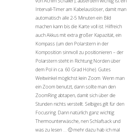
von Achim Schaller), außerdem wichtig ist ein
Intervall-Timer am Kabelauslöser, damit man
automatisch alle 2-5 Minuten ein Bild
machen kann bis die Karte voll ist. Hilfreich
auch Akkus mit extra großer Kapazität, ein
Kompass (um den Polarstern in der
Komposition sinnvoll zu positionieren – der
Polarstern steht in Richtung Norden über
dem Pol in ca. 60 Grad Höhe). Gutes
Weitwinkel möglichst kein Zoom. Wenn man
ein Zoom benutzt, dann sollte man den
ZoomRing abtapen, damit sich über die
Stunden nichts verstellt. Selbiges gilt für den
Focusring. Dann natürlich ganz wichtig:
Thermounterwäsche, nen Schlafsack und
was zu lesen … 🙂 mehr dazu hab ich mal