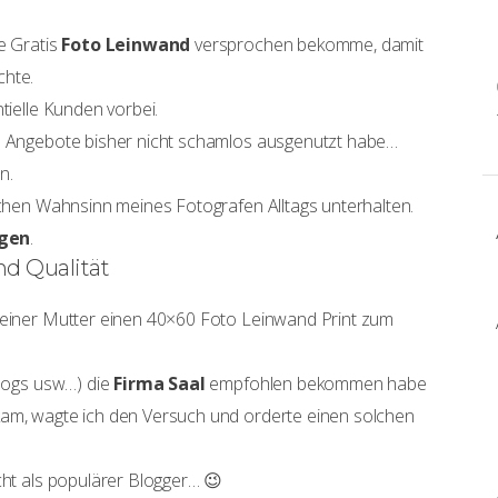
e Gratis
Foto Leinwand
versprochen bekomme, damit
chte.
tielle Kunden vorbei.
se Angebote bisher nicht schamlos ausgenutzt habe…
n.
lichen Wahnsinn meines Fotografen Alltags unterhalten.
agen
.
d Qualität
 meiner Mutter einen 40×60 Foto Leinwand Print zum
Blogs usw…) die
Firma Saal
empfohlen bekommen habe
kam, wagte ich den Versuch und orderte einen solchen
cht als populärer Blogger… 😉