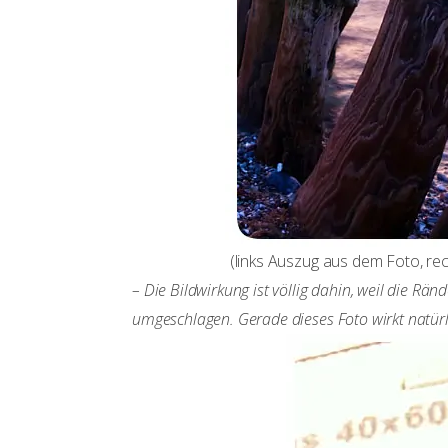
(links Auszug aus dem Foto, re
– Die Bildwirkung ist völlig dahin, weil die 
umgeschlagen. Gerade dieses Foto wirkt natür