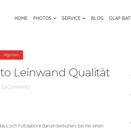
HOME
PHOTOS
SERVICE
BLOG
OLAF BA
Allgemein
oto Leinwand Qualität
52
Comments
 dass sich Fotolabore darum bemühen, bei mir einen