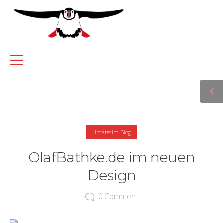
Updates im Blog
OlafBathke.de im neuen
Design
0
Comment