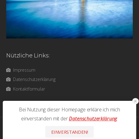
Nützliche Links:
Impressum
Datenschutzerklärung
Kontaktformular
Bei Nutzung dieser Homepage erkläre ich mich
einverstanden mit der
Datenschutzerklärung
.
photos & text © 2026 Olaf Bathke - All Rights Reserved
EINVERSTANDEN!