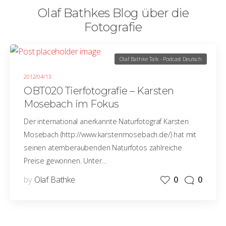
Olaf Bathkes Blog über die
Fotografie
Olaf Bathke Talk - Podcast Deutsch
2012/04/13
OBT020 Tierfotografie – Karsten
Mosebach im Fokus
Der international anerkannte Naturfotograf Karsten
Mosebach (http://www.karstenmosebach.de/) hat mit
seinen atemberaubenden Naturfotos zahlreiche
Preise gewonnen. Unter…
by
Olaf Bathke
0
0