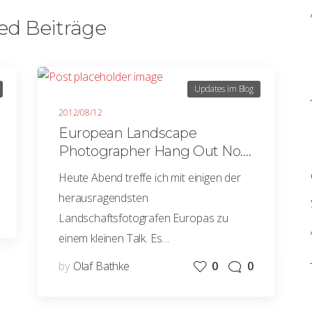
ed Beiträge
Updates im Blog
2012/08/12
European Landscape
Photographer Hang Out No.
01
Heute Abend treffe ich mit einigen der
herausragendsten
Landschaftsfotografen Europas zu
einem kleinen Talk. Es…
by
Olaf Bathke
0
0