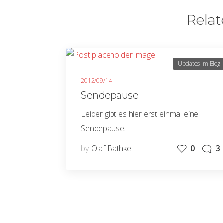
Relat
Updates im Blog
2012/09/14
Sendepause
Leider gibt es hier erst einmal eine
Sendepause.
by
Olaf Bathke
0
3