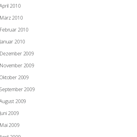
April 2010
März 2010
Februar 2010
Updates im Blog
Januar 2010
2012/03/21
Dezember 2009
Olaf Bathke Talk ist Podcast
November 2009
Der Olaf Bathke Talk ist Podcast! Nach
Oktober 2009
langem Hin und Her gibt es unsere
fast…
September 2009
by
Olaf Bathke
0
3
August 2009
Juni 2009
Mai 2009