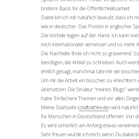
breitere Basis für die Öffentlichkeitsarbeit.
Dabei bin ich mir natürlich bewußt, dass ich 
wie in deutscher. Das Posten in englischer Sp
Die Vorteile liegen auf der Hand. Ich kann m
mich internationaler vernetzen und so mehr 
Die Nachteile finde ich nicht so gravierend. S
benötigen, die Artikel zu schreiben. Auch wer
ehrlich gesagt, manchmal täte mir ein bissche
Um mir die Arbeit ein bisschen zu erleichtern 
übersetzen. Die Struktur “meines Blogs” wer
habe: Einfachere Themen und vor allen Ding
Meine Startseite (
olafbathke.de
) wird natürli
für Menschen in Deutschland offeriert. Von do
Es wird sicherlich am Anfang etwas verwirrend
Sehr freuen würde ich mich, wenn Du dabei beh