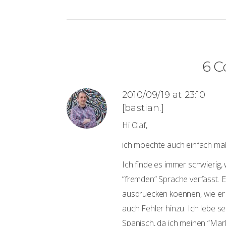
6 
2010/09/19 at 23:10
[bastian.]
Hi Olaf,
ich moechte auch einfach ma
Ich finde es immer schwierig,
“fremden” Sprache verfasst. E
ausdruecken koennen, wie er
auch Fehler hinzu. Ich lebe s
Spanisch, da ich meinen “Mark