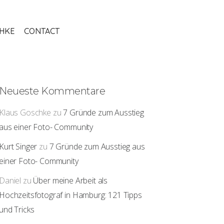
THKE
CONTACT
Neueste Kommentare
Klaus Goschke
zu
7 Gründe zum Ausstieg
aus einer Foto- Community
Kurt Singer
zu
7 Gründe zum Ausstieg aus
einer Foto- Community
Daniel
zu
Über meine Arbeit als
Hochzeitsfotograf in Hamburg: 121 Tipps
und Tricks