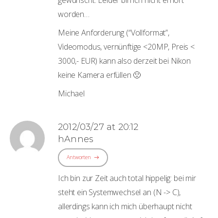
gewünscht. Leider bin ich nicht erhört
worden…
Meine Anforderung (“Vollformat”,
Videomodus, vernünftige <20MP, Preis <
3000,- EUR) kann also derzeit bei Nikon
keine Kamera erfüllen 🙁
Michael
2012/03/27 at 20:12
hAnnes
Antworten
Ich bin zur Zeit auch total hippelig: bei mir
steht ein Systemwechsel an (N -> C),
allerdings kann ich mich überhaupt nicht