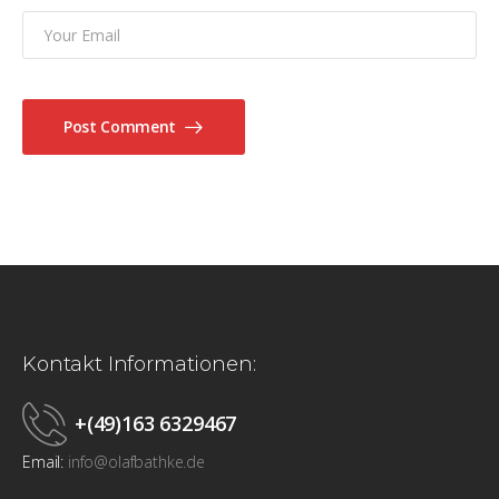
Post Comment
Kontakt Informationen:
+(49)163 6329467
Email:
info@olafbathke.de